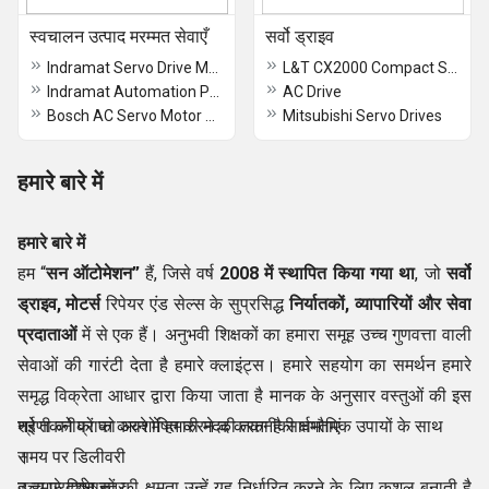
स्वचालन उत्पाद मरम्मत सेवाएँ
सर्वो ड्राइव
Indramat Servo Drive Motor Repairing Service
L&T CX2000 Compact Series AC Drive, 3 Phase
Indramat Automation Products Services
AC Drive
Bosch AC Servo Motor Repair
Mitsubishi Servo Drives
हमारे बारे में
हमारे बारे में
हम “
सन ऑटोमेशन”
हैं, जिसे वर्ष
2008 में स्थापित किया गया था
, जो
सर्वो
ड्राइव, मोटर्स
रिपेयर एंड सेल्स के सुप्रसिद्ध
निर्यातकों, व्यापारियों और सेवा
प्रदाताओं
में से एक हैं। अनुभवी शिक्षकों का हमारा समूह उच्च गुणवत्ता वाली
सेवाओं की गारंटी देता है हमारे क्लाइंट्स। हमारे सहयोग का समर्थन हमारे
समृद्ध विक्रेता आधार द्वारा किया जाता है मानक के अनुसार वस्तुओं की इस
श्रेणी को प्राप्त करने में हमारी मदद करता है सार्वभौमिक उपायों के साथ
नई तकनीकों को अवशोषित करने की तकनीकी क्षमताएं
।
समय पर डिलीवरी
द हमारे विशेषज्ञों की क्षमता उन्हें यह निर्धारित करने के लिए कुशल बनाती है
उच्च प्रदर्शन स्तर